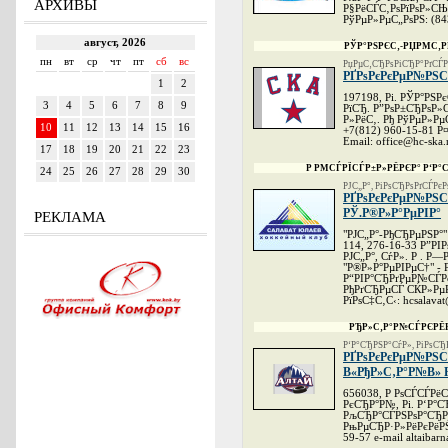
АРХИВЫ
Р§РёСЃС‚РѕРїРѕР»СЊ
РўРµР»РµС„РѕРЅ: (84
РЎР°РЅРЄС‚-РЏРΜС‚
РџРµС‚СЂРѕРіСЂР°РґСЃ
РҐРѕРєРєРµР№РЅС
197198, Рі. РЎР°РЅР
РїСЂ. Р”РѕР±СЂРѕР»СЋ
Р»РёС‚. Рђ РўРµР»Рµ
+7(812) 960-15-81 Р
Email: office@hc-ska.
Р РΜСЃРЇСЃР±Р»РЁРЄР° Р‘Р°
РЈС„Р°, РіРѕСЂРѕРґСЃРє
РҐРѕРєРєРµР№РЅС‹
РЎ.Р®Р»Р°РµРІР°
РЕКЛАМА
"РЈС„Р°-РђСЂРµРЅР°" 
114, 276-16-33 Р”РІ
РЈС„Р°, СѓР». Р . Р—
"Р®Р»Р°РµРІРµС†" - Р
Р“РІР°СЂРґРµР№СЃРє
РђРґСЂРµСЃ СЌР»Рµ
РїРѕС‡С‚С‹: hcsalavat
РЂР»С‚Р°Р№СЃРЄРЁ
Р‘Р°СЂРЅР°СѓР», РіРѕСЂ
РҐРѕРєРєРµР№РЅС
В«РђР»С‚Р°Р№В» 
656038, Р РѕСЃСЃРё
РєСЂР°Р№, Рі. Р‘Р°С
РљСЂР°СЃРЅРѕР°СЂР
РњРµСЂР·Р»РёРєРёРЅР
59-57 e-mail altaibar