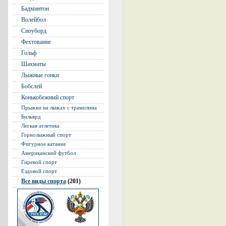
Бадминтон
Волейбол
Сноуборд
Фехтование
Гольф
Шахматы
Лыжные гонки
Бобслей
Конькобежный спорт
Прыжки на лыжах с трамплина
Бильярд
Легкая атлетика
Горнолыжный спорт
Фигурное катание
Американский футбол
Гиревой спорт
Ездовой спорт
Все виды спорта
(201)