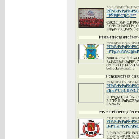
Р СѓР±С†РѕРІСЃРє, РіРѕ
РҐРѕРєРєРµР№РЅС
"РЎРїР°СЂС‚Р°"
658218, РђР»С‚Р°Р№
Р СѓР±С†РѕРІСЃРє, Сѓ
РўРµР»РµС„РѕРЅ: 8-(
Р‘РΜР»РІРЅСЂРЅРҐСЃРЄР°
Р“РѕСЂРѕРґ Р‘РµР»РіРѕС
РҐРѕРєРєРµР№РЅС
"Р‘РµР»РіРѕСЂРѕР
308034 Р РѕСЃСЃРёСЏ
РљРѕСЂРѕР»РµРІР°, 7
(Р¤Р°РєСЃ): (4722) 5
belhockey@mail.ru
Р‘СЂСЏРЅСЃРЄР°СЏ Р
Р‘СЂСЏРЅСЃРє, РіРѕСЂР
РҐРѕРєРєРµР№РЅС
вЂњР‘СЂСЏРЅСЃ
Рі. Р‘СЂСЏРЅСЃРє, С
Р›Р”РЎ В«РџРµСЂРµС
52-36-35
Р’Р»Р°РҐРЁРЈРЁСЂСЃРЄР°
Р’Р»Р°РґРёРјРёСЂ, РіРѕ
РҐРѕРєРєРµР№РЅС
В«Р’Р»Р°РґРёРјРё
Р›РµРґРѕРІС‹Р№ РґР
Р’Р»Р°РґРёРјРёСЂ, Сѓ