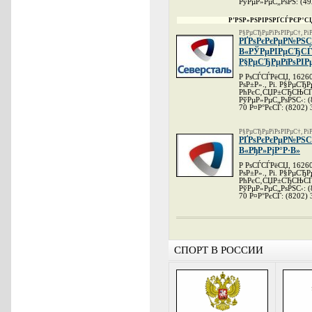
РўРµР»РµС„РѕРЅ: (49
Р’РЅР»РЅРІРЅРҐСЃРЄР°С
Р§РµСЂРµРїРѕРІРµС†, Р
РҐРѕРєРєРµР№РЅС
В«РЎРµРІРµСЂСЃ
Р§РµСЂРµРїРѕРІР
Р РѕСЃСЃРёСЏ, 16260
РѕР±Р»., Рі. Р§РµСЂР
РћРєС‚СЏР±СЂСЊСЃ
РўРµР»РµС„РѕРЅС‹: (8
70 Р¤Р°РєСЃ: (8202) 
Р§РµСЂРµРїРѕРІРµС†, Р
РҐРѕРєРєРµР№РЅС
В«РђР»РјР°Р·В»
Р РѕСЃСЃРёСЏ, 16260
РѕР±Р»., Рі. Р§РµСЂР
РћРєС‚СЏР±СЂСЊСЃ
РўРµР»РµС„РѕРЅС‹: (8
70 Р¤Р°РєСЃ: (8202) 
СПОРТ В РОССИИ