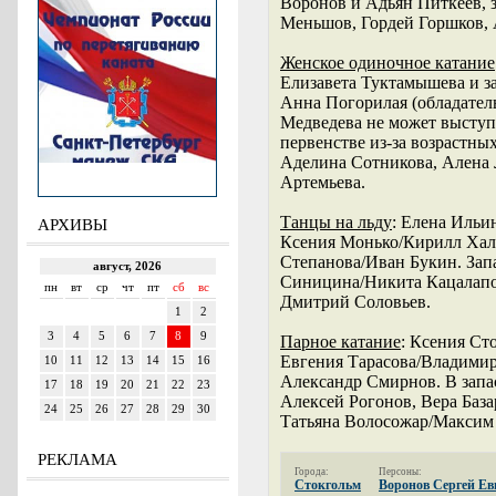
Воронов и Адьян Питкеев, 
Меньшов, Гордей Горшков, 
Женское одиночное катание
Елизавета Туктамышева и з
Анна Погорилая (обладател
Медведева не может выступ
первенстве из-за возрастны
Аделина Сотникова, Алена 
Артемьева.
Танцы на льду
: Елена Иль
АРХИВЫ
Ксения Монько/Кирилл Хал
Степанова/Иван Букин. Зап
Синицина/Никита Кацалапов
Дмитрий Соловьев.
Парное катание
: Ксения Ст
Евгения Тарасова/Владимир
Александр Смирнов. В запас
Алексей Рогонов, Вера Баз
Татьяна Волосожар/Максим 
РЕКЛАМА
Города:
Персоны:
Стокгольм
Воронов Сергей Ев