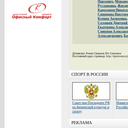
Павлович
,
Меньшо
Руслановна
,
Жиган
Кацалапов Никита
Синицина Виктори
Ксения Андреевна
Соловьёв Дмитрий
Екатерина Алекса
Смирнов Александ
Александрович
,
Ба
Добавил(а): Роман Смирнов, ИА Спортком
Постоянный адрес страницы: http://sportcom.ru
СПОРТ В РОССИИ
Совет при Президенте РФ
Министе
по физической культуре и
Российс
спорту
РЕКЛАМА