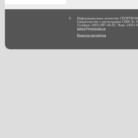
©
Информационное агентство СПОРТКОМ
Свидетельство о регистрации СМИ Эл. 
Телефон: (495) 987-40-82. Факс: (495) 9
inbox@sportcom.ru
Новости партнёров