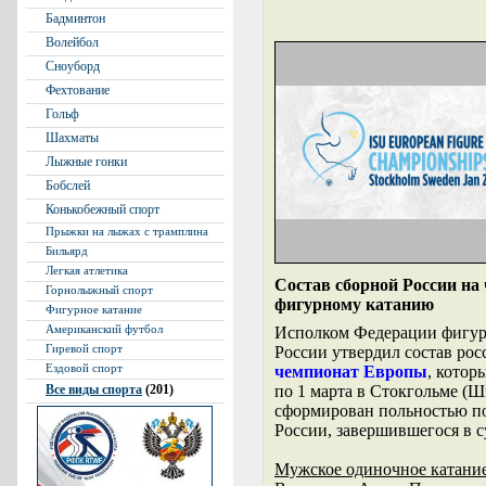
Бадминтон
Волейбол
Сноуборд
Фехтование
Гольф
Шахматы
Лыжные гонки
Бобслей
Конькобежный спорт
Прыжки на лыжах с трамплина
Бильярд
Легкая атлетика
Состав сборной России на
Горнолыжный спорт
фигурному катанию
Фигурное катание
Американский футбол
Исполком Федерации фигурн
Гиревой спорт
России утвердил состав ро
Ездовой спорт
чемпионат Европы
, котор
Все виды спорта
(201)
по 1 марта в Стокгольме (Ш
сформирован польностью по
России, завершившегося в с
Мужское одиночное катани