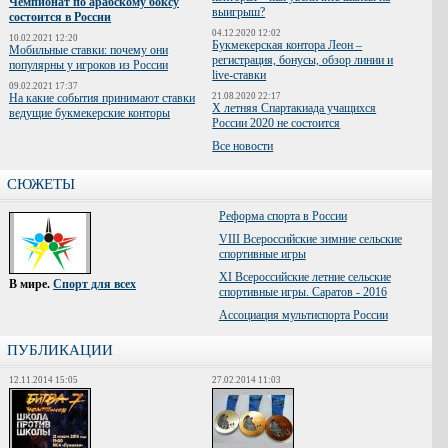
Чемпионат по арабскому боксу
выигрыш?
состоится в России
04.12.2020 12:02
10.02.2021 12:20
Букмекерская контора Леон –
Мобильные ставки: почему они
регистрация, бонусы, обзор линии и
популярны у игроков из России
live-ставки
09.02.2021 17:37
На какие события принимают ставки
21.08.2020 22:17
Х летняя Спартакиада учащихся
ведущие букмекерские конторы
России 2020 не состоится
Все новости
СЮЖЕТЫ
Реформа спорта в России
VIII Всероссийские зимние сельские
спортивные игры
XI Всероссийские летние сельские
В мире
.
Спорт для всех
спортивные игры. Саратов - 2016
Ассоциация мультиспорта России
ПУБЛИКАЦИИ
12.11.2014 15:05
27.02.2014 11:03