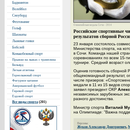
Бадминтон
Волейбол
Сноуборд
Фехтование
Олимпийская медаль Сочи - 2014
Гольф
Российские спортивные чи
Шахматы
результатов сборной Росс
Лыжные гонки
23 января состоялось совме
Бобслей
Министерства спорта, на ко
в Сочи. Команда нашей стра
Конькобежный спорт
соревнованиях по всем 15-ти
Прыжки на лыжах с трамплина
турнире. Средний возраст ол
Бильярд
Легкая атлетика
Оценив готовность сборной Р
общекомандный результат, ог
Горнолыжный спорт
числе призеров: «Спортсмен
Фигурное катание
медали в 11 из 15 видов спор
Американский футбол
заявил президент ОКР
Алекс
Гиревой спорт
независимых зарубежных экс
Ездовой спорт
разного достоинства.
Все виды спорта
(201)
Министр спорта
Виталий Му
на Олимпиаде: "Важна подде
Персоны:
Жуков Александр Дмитриевич
,
М