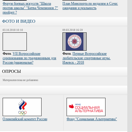
Форум боевых искусств "Школа
План Минспорта по медалям в Сочи:
против школы" "Битва Чемпионов 7"
ожидания и реальность
пройдет ?
ФОТО И ВИДЕО
03.10.2018 10:10
09.03.2018 16:59
Фото
.
VII Всероссийские
Фото
.
Первые Всероссийские
соревнования по традиционным для
любительские спортивные игры.
России (национальн?
Ижевск - 2018
ОПРОСЫ
Материалов пока не добавлено
Олимпийский комитет России
Фонд "Социальная Альтернатива"