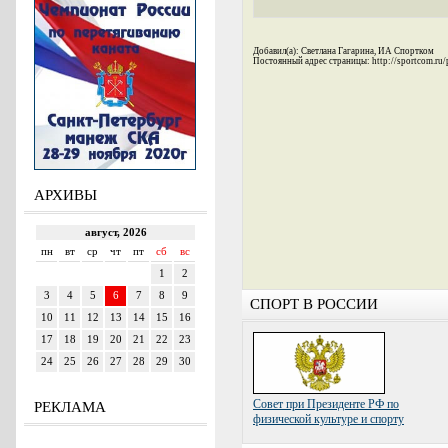
Добавил(а): Светлана Гагарина, ИА Спортком
Постоянный адрес страницы: http://sportcom.ru
АРХИВЫ
СПОРТ В РОССИИ
Совет при Президенте РФ по
РЕКЛАМА
физической культуре и спорту